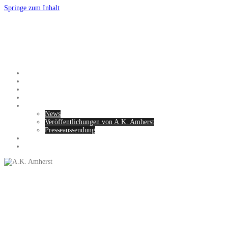
Springe zum Inhalt
A.K. Amherst
Autorin, Bloggerin, Reisende
Startseite
Bücher
Reiseblog
Kurzgeschichten
Über A.K. Amherst
News
Veröffentlichungen von A.K. Amherst
Presseaussendung
Datenschutz
EN