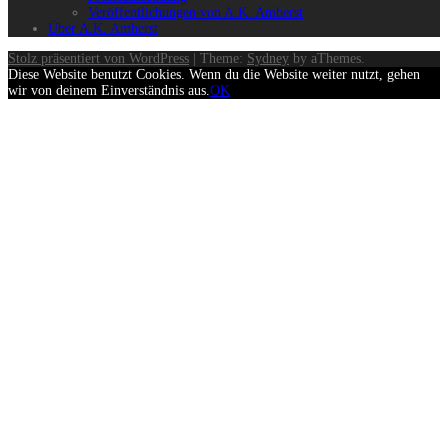
Veröffentlichungen von A.K. Amherst
Über A.K. Amherst
Stolz präsentiert von WordPress
|
Theme:
Sydney
by aThemes.
Diese Website benutzt Cookies. Wenn du die Website weiter nutzt, gehen
wir von deinem Einverständnis aus.
OK