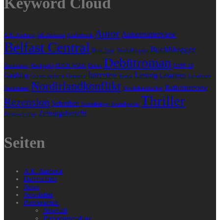
Keyword Cloud
Autor
Autoreninterview
A.K. Amherst
AK Amherst
Audiobook
Belfast Central
Buchblogger
Blog Tour
Buch Blogger
Debütroman
Buchmesse
Buchpreis
BUCH WIEN
Debüt
DSPP 18
Interview
Lesung
Gastblog
Lesungen
Grazer Autorin
Grazerin
Krimi
Londoner
Nordirlandkonflikt
Radiointerview
Buchmesse
Nordirlandthriller
Thriller
Rezension
Schreiben
Schreibtipps
Soundportal
Zeitungsbericht
Zeitgeschichte
Seiten
A.K. Amherst
Datenschutz
News
Newsletter
Pressecorner
News alt
Presseaussendung