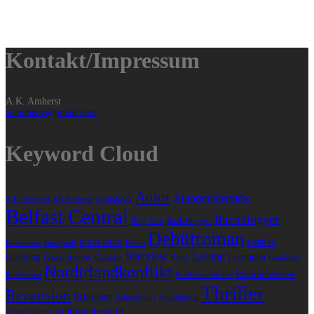
Kontakt/Impressum
A.K. Amherst
akamherst@gmail.com
Keyword Cloud
Autor
Autoreninterview
A.K. Amherst
AK Amherst
Audiobook
Belfast Central
Buchblogger
Blog Tour
Buch Blogger
Debütroman
Buchmesse
Buchpreis
BUCH WIEN
Debüt
DSPP 18
Interview
Lesung
Gastblog
Lesungen
Grazer Autorin
Grazerin
Krimi
Londoner
Nordirlandkonflikt
Radiointerview
Buchmesse
Nordirlandthriller
Thriller
Rezension
Schreiben
Schreibtipps
Soundportal
Zeitungsbericht
Zeitgeschichte