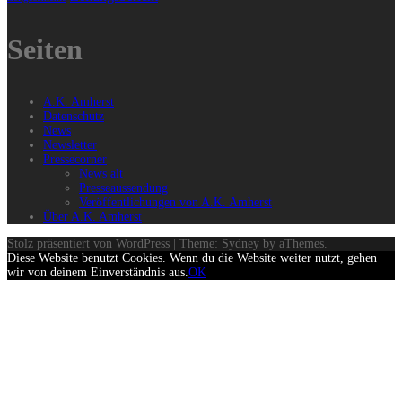
Seiten
A.K. Amherst
Datenschutz
News
Newsletter
Pressecorner
News alt
Presseaussendung
Veröffentlichungen von A.K. Amherst
Über A.K. Amherst
Stolz präsentiert von WordPress
|
Theme:
Sydney
by aThemes.
Diese Website benutzt Cookies. Wenn du die Website weiter nutzt, gehen
wir von deinem Einverständnis aus.
OK